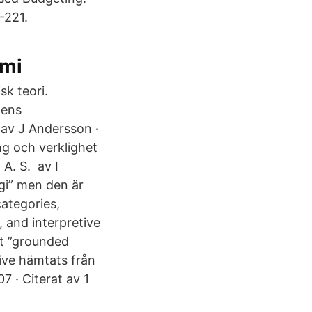
-221.
emi
k teori.
nens
. av J Andersson ·
g och verklighet
A. S. av I
gi” men den är
categories,
, and interpretive
nt ”grounded
tive hämtats från
7 · Citerat av 1