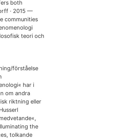
fers both
rff · 2015 —
ive communities
 Fenomenologi
osofisk teori och
ing/förståelse
n
enologi« har i
dan om andra
sk riktning eller
Husserl
 »medvetande«,
lluminating the
ces, tolkande