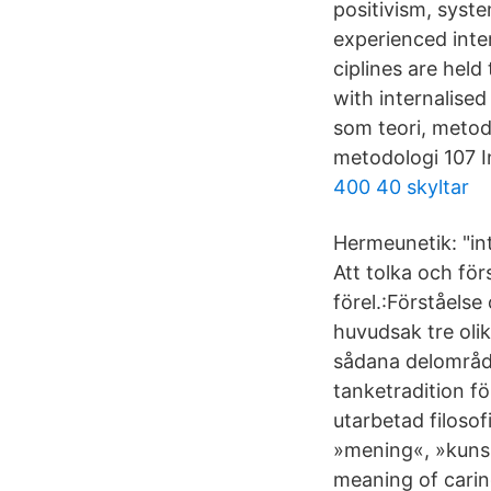
positivism, syst
experienced inte
ciplines are held
with internalise
som teori, metod
metodologi 107 I
400 40 skyltar
Hermeunetik: "in
Att tolka och för
förel.:Förståelse
huvudsak tre olik
sådana delområden
tanketradition f
utarbetad filoso
»mening«, »kunsk
meaning of carin