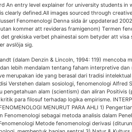
 An entry level explainer for university students in
 clearly defined.All images sourced through creat
usserl Fenomenologi Denna sida är uppdaterad 2002
ar utan kommer att revideras framigenom) Termen fe
det grekiska verbet phainestai som betyder att visa s
er avslöja sig.
ndt (dalam Denzin & Lincoln, 1994: 119) mencoba
s dan lebih mendalam tentang faham interpretive da
e merupakan ide yang berasal dari tradisi intelektual
disi Verstehen dalam sosiologi, fenomenologi Alfred S
u pengetahuan alam (scientism) dan aliran Positivis (
 kritik para filosuf terhadap logika empirisme. INTER
FENOMENOLOGI MENURUT PARA AHLI 1) Pengertian
n Fenomenologi sebagai metoda analisis dalam Peneliti
Fenomenologi Metode fenomenologi derivasi (diturun
ologi, membentuk bagian sentral 3) Natur & Kulturs 