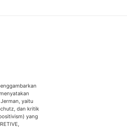
 menggambarkan
n menyatakan
 Jerman, yaitu
chutz, dan kritik
positivism) yang
PRETIVE,