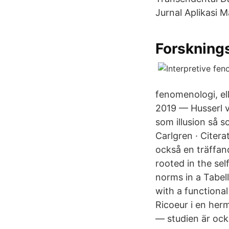
Jurnal Aplikasi 
Forsknings
fenomenologi, ell
2019 — Husserl v
som illusion så s
Carlgren · Citer
också en träffan
rooted in the sel
norms in a Tabel
with a functiona
Ricoeur i en herm
— studien är ock