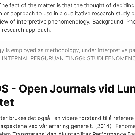
The fact of the matter is that the thought of decidin
n or approach to use in a qualitative research study 
view of interpretive phenomenology. Background: Ph
 research approach.
 is employed as methodology, under interpretive p
INTERNAL PERGURUAN TINGGI: STUDI FENOMENO
 - Open Journals vid Lu
tet
er brukes det også i en videre forstand til å referere t
 aspektene ved vår erfaring generelt. (2014) "Fenom
alam Transparansi dan Akuntabilitas Performance Ba