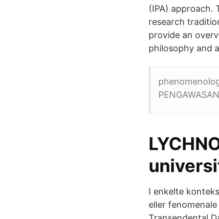
(IPA) approach. 
research traditio
provide an over
philosophy and a
phenomenology
PENGAWASAN 
LYCHNOS
universi
I enkelte kontekst
eller fenomenale
Transendental D