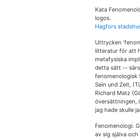
Kata Fenomenolo
logos.
Hagfors stadshu
Uttrycken 'fenom
litteratur för at
metafysiska impl
detta sätt -- sär
fenomenologisk f
Sein und Zeit, (T
Richard Matz (Gö
översättningen, i
jag hade skulle j
Fenomenologi. Gr
av sig själva oc