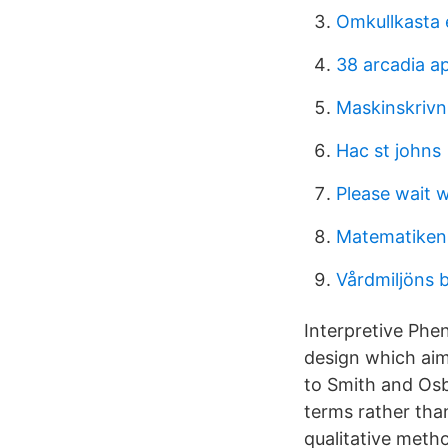
Omkullkasta 
38 arcadia a
Maskinskrivn
Hac st johns
Please wait 
Matematikens
Vårdmiljöns b
Interpretive Phen
design which aim
to Smith and Osb
terms rather tha
qualitative meth