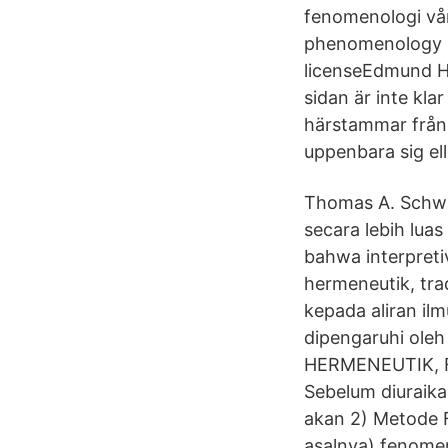
fenomenologi vård
phenomenology is
licenseEdmund H
sidan är inte kl
härstammar från 
uppenbara sig ell
Thomas A. Schwa
secara lebih lua
bahwa interpretiv
hermeneutik, tra
kepada aliran ilm
dipengaruhi oleh
HERMENEUTIK, 
Sebelum diuraika
akan 2) Metode 
asalnya) fenomen