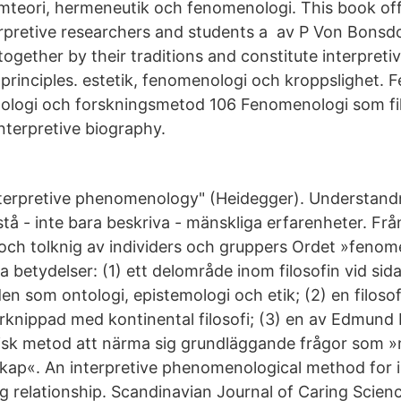
emteori, hermeneutik och fenomenologi. This book of
rpretive researchers and students a av P Von Bonsdo
 together by their traditions and constitute interpret
d principles. estetik, fenomenologi och kroppslighet.
ologi och forskningsmetod 106 Fenomenologi som fil
nterpretive biography.
terpretive phenomenology" (Heidegger). Understandn
stå - inte bara beskriva - mänskliga erfarenheter. Frå
 och tolknig av individers och gruppers Ordet »fenom
a betydelser: (1) ett delområde inom filosofin vid si
 som ontologi, epistemologi och etik; (2) en filosofi
örknippad med kontinental filosofi; (3) en av Edmund 
fisk metod att närma sig grundläggande frågor som
ap«. An interpretive phenomenological method for i
g relationship. Scandinavian Journal of Caring Scien