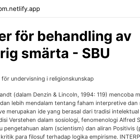
bm.netlify.app
r för behandling av
rig smärta - SBU
” för undervisning i religionskunskap
ndt (dalam Denzin & Lincoln, 1994: 119) mencoba
s dan lebih mendalam tentang faham interpretive da
e merupakan ide yang berasal dari tradisi intelektual
disi Verstehen dalam sosiologi, fenomenologi Alfred S
u pengetahuan alam (scientism) dan aliran Positivis (
 kritik para filosuf terhadap logika empirisme. INTER