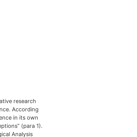
ative research
ence. According
ence in its own
ptions” (para 1).
ical Analysis