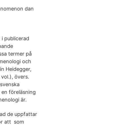
ainomenon dan
 i publicerad
ipande
essa termer på
nomenologi och
in Heidegger,
vol.), övers.
 svenska
 en föreläsning
menologi är.
ad de uppfattar
ör att som