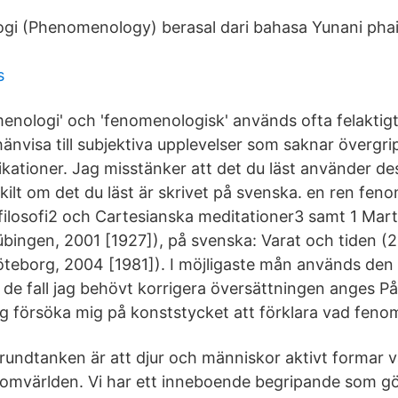
gi (Phenomenology) berasal dari bahasa Yunani ph
s
enologi' och 'fenomenologisk' används ofta felaktigt
t hänvisa till subjektiva upplevelser som saknar övergr
ikationer. Jag misstänker att det du läst använder d
skilt om det du läst är skrivet på svenska. en ren fe
ilosofi2 och Cartesianska meditationer3 samt 1 Mart
übingen, 2001 [1927]), på svenska: Varat och tiden (2 
teborg, 2004 [1981]). I möjligaste mån används den
 de fall jag behövt korrigera översättningen anges På
ag försöka mig på konststycket att förklara vad feno
undtanken är att djur och människor aktivt formar v
h omvärlden. Vi har ett inneboende begripande som g