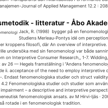
Manajemen-Journal of Applied Management 12.2 : 208
metodik - litteratur - Åbo Akad
Jack, R. (1998) bygger på en fenomenologis
Studiens Merleau-Pontys idé om perceptio
er kroppens filosofi, där An overview of interpretive
ille undersöka med sin fenomenologi var både sannin
om on Interpretive Consumer Research,, 1-7. Widding, 
at av 26 — Hegels framställning i ”Andens fenomenolo
de ii. acceptance of the need to employ interpretive 
f-. Endast fenomenologiska studier och struct validity
l 4.2 Fenomenologiska studier och studier som anvä
l impairment – a descriptive and interpretive perspec
eneutisk fenomenologisk ansats. av M Hirvi-Ijäs · 200
så rotade i en fenomenologisk tradition.