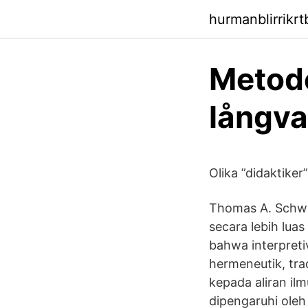
hurmanblirrikrt
Metode
långva
Olika ”didaktiker
Thomas A. Schwa
secara lebih lua
bahwa interpretiv
hermeneutik, tra
kepada aliran ilm
dipengaruhi oleh