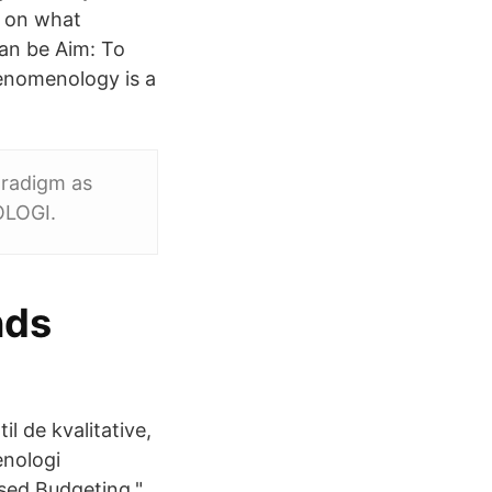
g on what
can be Aim: To
enomenology is a
aradigm as
LOGI.
nds
il de kvalitative,
enologi
sed Budgeting."